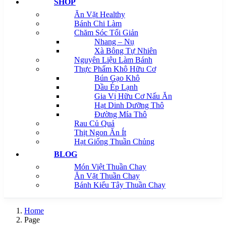
SHOP
Ăn Vặt Healthy
Bánh Chi Làm
Chăm Sóc Tối Giản
Nhang – Nụ
Xà Bông Tự Nhiên
Nguyên Liệu Làm Bánh
Thực Phẩm Khô Hữu Cơ
Bún Gạo Khô
Dầu Ép Lạnh
Gia Vị Hữu Cơ Nấu Ăn
Hạt Dinh Dưỡng Thô
Đường Mía Thô
Rau Củ Quả
Thịt Ngon Ăn Ít
Hạt Giống Thuần Chủng
BLOG
Món Việt Thuần Chay
Ăn Vặt Thuần Chay
Bánh Kiểu Tây Thuần Chay
Home
Page