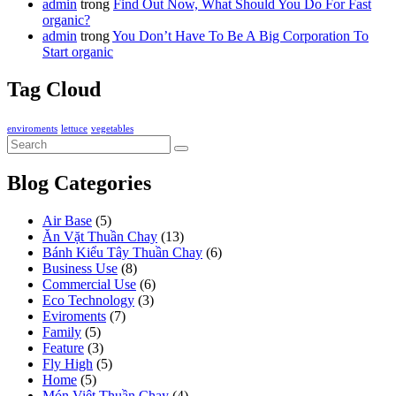
admin
trong
Find Out Now, What Should You Do For Fast
organic?
admin
trong
You Don’t Have To Be A Big Corporation To
Start organic
Tag Cloud
enviroments
lettuce
vegetables
Blog Categories
Air Base
(5)
Ăn Vặt Thuần Chay
(13)
Bánh Kiểu Tây Thuần Chay
(6)
Business Use
(8)
Commercial Use
(6)
Eco Technology
(3)
Eviroments
(7)
Family
(5)
Feature
(3)
Fly High
(5)
Home
(5)
Món Việt Thuần Chay
(4)