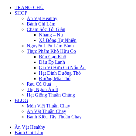
TRANG CHỦ
SHOP
Ăn Vặt Healthy
Bánh Chi Làm
Chăm Sóc Tối Giản
Nhang – Nụ
Xà Bông Tự Nhiên
Nguyên Liệu Làm Bánh
Thực Phẩm Khô Hữu Cơ
Bún Gạo Khô
Dầu Ép Lạnh
Gia Vị Hữu Cơ Nấu Ăn
Hạt Dinh Dưỡng Thô
Đường Mía Thô
Rau Củ Quả
Thịt Ngon Ăn Ít
Hạt Giống Thuần Chủng
BLOG
Món Việt Thuần Chay
Ăn Vặt Thuần Chay
Bánh Kiểu Tây Thuần Chay
Ăn Vặt Healthy
Bánh Chi Làm