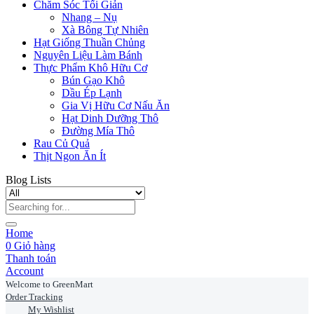
Chăm Sóc Tối Giản
Nhang – Nụ
Xà Bông Tự Nhiên
Hạt Giống Thuần Chủng
Nguyên Liệu Làm Bánh
Thực Phẩm Khô Hữu Cơ
Bún Gạo Khô
Dầu Ép Lạnh
Gia Vị Hữu Cơ Nấu Ăn
Hạt Dinh Dưỡng Thô
Đường Mía Thô
Rau Củ Quả
Thịt Ngon Ăn Ít
Blog Lists
Home
0
Giỏ hàng
Thanh toán
Account
Welcome to GreenMart
Order Tracking
My Wishlist