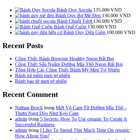
Bánh Quy Socola
135.000
VND
Bánh Quy Bơ Mè Đen
130.000
VND
Bánh Chuối Tươi
130.000
VND
Bánh Quế Cuộn
130.000
VND
Bánh Quy Dừa Giòn
100.000
VND
Recent Posts
Công Thức Bánh Brownie Healthy Ngon Bất Bại
Công Thức Sấu Ngâm Đường Mía Thô Ngon Bất Bại
Tổng Hợp Các Công Thức Bánh Mỳ Men Tự Nhiên
Bánh mì mềm men tự nhiên
Bánh bao từ men tự nhiên
Recent Comment
Nathan Brock
trong
Mứt Vỏ Cam Từ Đường Mía Thô –
Thơm Ngọt Dẻo Như Kẹo Cam
admin
trong
5 Secrets: How To Use organic To Create A
Successful Business
admin
trong
I Like To Spend This Much Time On organic
How About You?