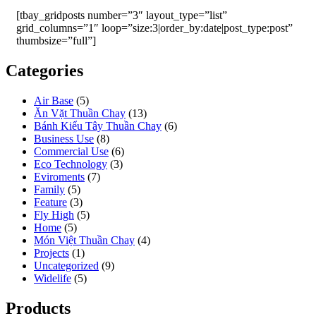
[tbay_gridposts number=”3″ layout_type=”list”
grid_columns=”1″ loop=”size:3|order_by:date|post_type:post”
thumbsize=”full”]
Categories
Air Base
(5)
Ăn Vặt Thuần Chay
(13)
Bánh Kiểu Tây Thuần Chay
(6)
Business Use
(8)
Commercial Use
(6)
Eco Technology
(3)
Eviroments
(7)
Family
(5)
Feature
(3)
Fly High
(5)
Home
(5)
Món Việt Thuần Chay
(4)
Projects
(1)
Uncategorized
(9)
Widelife
(5)
Products