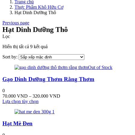
Trang chủ
Thực Phẩm Khô Hữu Cơ
Hạt Dinh Dưỡng Thô
Previous page
Hạt Dinh Dưỡng Thô
Lọc
Hiển thị tất cả 9 kết quả
Sort by:
Out of Stock
Gạo Dinh Dưỡng Thơm Rằng Thơm
0
Khoảng
70.000
VND
–
320.000
VND
Sản
giá:
Lựa chọn tùy chọn
phẩm
từ
này
70.000 VND
có
đến
Hạt Mè Đen
nhiều
320.000 VND
biến
thể.