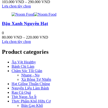
Các
Khoảng
103.000
VND
–
290.000
VND
sản
tùy
Sản
giá:
Lựa chọn tùy chọn
phẩm
chọn
phẩm
từ
có
này
103.000 VND
thể
có
đến
được
Đậu Xanh Nguyên Hạt
nhiều
290.000 VND
chọn
biến
trên
thể.
0
trang
Các
Khoảng
80.000
VND
–
220.000
VND
sản
tùy
Sản
giá:
Lựa chọn tùy chọn
phẩm
chọn
phẩm
từ
có
này
80.000 VND
Product categories
thể
có
đến
được
nhiều
220.000 VND
Ăn Vặt Healthy
chọn
biến
Bánh Chi Làm
trên
thể.
Chăm Sóc Tối Giản
trang
Các
Nhang - Nụ
sản
tùy
Xà Bông Tự Nhiên
phẩm
chọn
Hạt Giống Thuần Chủng
có
Nguyên Liệu Làm Bánh
thể
Rau Củ Quả
được
Thịt Ngon Ăn Ít
chọn
Thực Phẩm Khô Hữu Cơ
trên
Bún Gạo Khô
trang