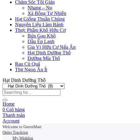
Chăm Sóc Tối Giản
Nhang – Nụ
Xà Bông Tự Nhiên
Hạt Giống Thuần Chủng
Nguyên Liệu Làm Bánh
Thực Phẩm Khô Hữu Cơ
Bún Gạo Khô
Dầu Ép Lạnh
Gia Vị Hữu Cơ Nấu Ăn
Hạt Dinh Dưỡng Thô
Đường Mía Thô
Rau Củ Quả
Thịt Ngon Ăn Ít
Hạt Dinh Dưỡng Thô
Home
0
Giỏ hàng
Thanh toán
Account
Welcome to GreenMart
Order Tracking
My Wishlist