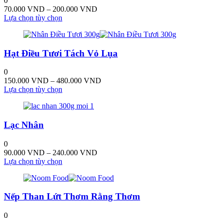
0
Các
Khoảng
70.000
VND
–
200.000
VND
tùy
Sản
giá:
Lựa chọn tùy chọn
chọn
phẩm
từ
có
này
70.000 VND
thể
có
đến
được
Hạt Điều Tươi Tách Vỏ Lụa
nhiều
200.000 VND
chọn
biến
trên
thể.
0
trang
Các
Khoảng
150.000
VND
–
480.000
VND
sản
tùy
Sản
giá:
Lựa chọn tùy chọn
phẩm
chọn
phẩm
từ
có
này
150.000 VND
thể
có
đến
được
Lạc Nhân
nhiều
480.000 VND
chọn
biến
trên
thể.
0
trang
Các
Khoảng
90.000
VND
–
240.000
VND
sản
tùy
Sản
giá:
Lựa chọn tùy chọn
phẩm
chọn
phẩm
từ
có
này
90.000 VND
thể
có
đến
được
Nếp Than Lứt Thơm Rằng Thơm
nhiều
240.000 VND
chọn
biến
trên
thể.
0