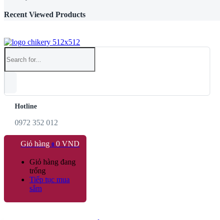
Recent Viewed Products
Hotline
0972 352 012
Giỏ hàng
0
VND
0
Giỏ hàng đang
trống
Tiếp tục mua
sắm