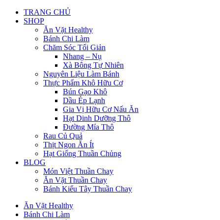
TRANG CHỦ
SHOP
Ăn Vặt Healthy
Bánh Chi Làm
Chăm Sóc Tối Giản
Nhang – Nụ
Xà Bông Tự Nhiên
Nguyên Liệu Làm Bánh
Thực Phẩm Khô Hữu Cơ
Bún Gạo Khô
Dầu Ép Lạnh
Gia Vị Hữu Cơ Nấu Ăn
Hạt Dinh Dưỡng Thô
Đường Mía Thô
Rau Củ Quả
Thịt Ngon Ăn Ít
Hạt Giống Thuần Chủng
BLOG
Món Việt Thuần Chay
Ăn Vặt Thuần Chay
Bánh Kiểu Tây Thuần Chay
Ăn Vặt Healthy
Bánh Chi Làm