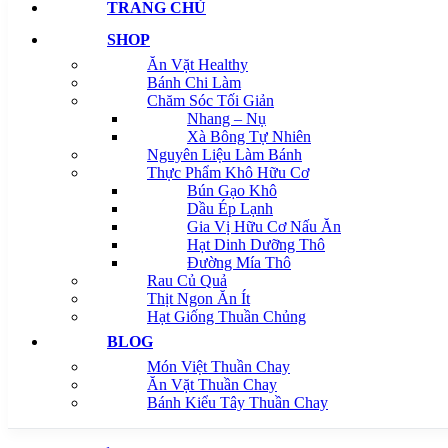
TRANG CHỦ
SHOP
Ăn Vặt Healthy
Bánh Chi Làm
Chăm Sóc Tối Giản
Nhang – Nụ
Xà Bông Tự Nhiên
Nguyên Liệu Làm Bánh
Thực Phẩm Khô Hữu Cơ
Bún Gạo Khô
Dầu Ép Lạnh
Gia Vị Hữu Cơ Nấu Ăn
Hạt Dinh Dưỡng Thô
Đường Mía Thô
Rau Củ Quả
Thịt Ngon Ăn Ít
Hạt Giống Thuần Chủng
BLOG
Món Việt Thuần Chay
Ăn Vặt Thuần Chay
Bánh Kiểu Tây Thuần Chay