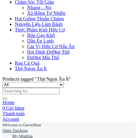
Chăm Sóc Tối Giản
Nhang – Nụ
Xà Bông Tự Nhiên
Hạt Giống Thuần Chủng
Nguyên Liệu Làm Bánh
Thực Phẩm Khô Hữu Cơ
Bún Gạo Khô
Dầu Ép Lạnh
Gia Vị Hữu Cơ Nấu Ăn
Hạt Dinh Dưỡng Thô
Đường Mía Thô
Rau Củ Quả
Thịt Ngon Ăn Ít
Products tagged "Thịt Ngon Ăn Ít"
Home
0
Giỏ hàng
Thanh toán
Account
Welcome to GreenMart
Order Tracking
My Wishlist