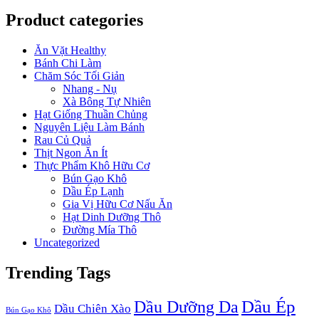
Product categories
Ăn Vặt Healthy
Bánh Chi Làm
Chăm Sóc Tối Giản
Nhang - Nụ
Xà Bông Tự Nhiên
Hạt Giống Thuần Chủng
Nguyên Liệu Làm Bánh
Rau Củ Quả
Thịt Ngon Ăn Ít
Thực Phẩm Khô Hữu Cơ
Bún Gạo Khô
Dầu Ép Lạnh
Gia Vị Hữu Cơ Nấu Ăn
Hạt Dinh Dưỡng Thô
Đường Mía Thô
Uncategorized
Trending Tags
Dầu Dưỡng Da
Dầu Ép
Dầu Chiên Xào
Bún Gạo Khô