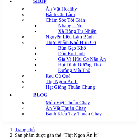
SHOP
Ăn Vặt Healthy
Bánh Chi Làm
Chăm Sóc Tối Giản
Nhang – Nụ
Xà Bông Tự Nhiên
Nguyên Liệu Làm Bánh
Thực Phẩm Khô Hữu Cơ
Bún Gạo Khô
Dầu Ép Lạnh
Gia Vị Hữu Cơ Nấu Ăn
Hạt Dinh Dưỡng Thô
Đường Mía Thô
Rau Củ Quả
Thịt Ngon Ăn Ít
Hạt Giống Thuần Chủng
BLOG
Món Việt Thuần Chay
Ăn Vặt Thuần Chay
Bánh Kiểu Tây Thuần Chay
Trang chủ
Sản phẩm được gắn thẻ “Thịt Ngon Ăn Ít”