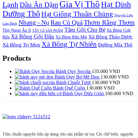
Gia Vị Thô
Hạt Dinh
Lạnh
Dầu Ăn Dặm
Dưỡng Thô
Hạt Giống Thuần Chủng
Nguyên Liệu
Thơm Rằng Thơm
Nhang - Nụ
Rau Củ Quả
Làm Bánh
Tắm Gội Cho Bé
Thịt Ngon Ăn Ít
Xà Bông Giặt
TẤT CẢ SẢN PHẨM
Xà Bông Gội Đầu
Xà Bông Thảo Dược
Rửa
Xà Bông Rửa Mặt
Xà Bông Tự Nhiên
Xà Bông Trị Mụn
Đường Mía Thô
Products
Bánh Quy Socola
135.000
VND
Bánh Quy Bơ Mè Đen
130.000
VND
Bánh Chuối Tươi
130.000
VND
Bánh Quế Cuộn
130.000
VND
Bánh Quy Dừa Giòn
100.000
VND
Tiêu chuẩn nguyên liệu áp dụng cho sản phẩm tự tay Chi chế biến, nguyên