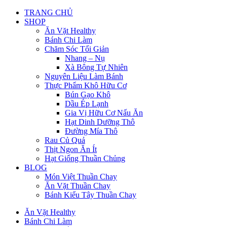
TRANG CHỦ
SHOP
Ăn Vặt Healthy
Bánh Chi Làm
Chăm Sóc Tối Giản
Nhang – Nụ
Xà Bông Tự Nhiên
Nguyên Liệu Làm Bánh
Thực Phẩm Khô Hữu Cơ
Bún Gạo Khô
Dầu Ép Lạnh
Gia Vị Hữu Cơ Nấu Ăn
Hạt Dinh Dưỡng Thô
Đường Mía Thô
Rau Củ Quả
Thịt Ngon Ăn Ít
Hạt Giống Thuần Chủng
BLOG
Món Việt Thuần Chay
Ăn Vặt Thuần Chay
Bánh Kiểu Tây Thuần Chay
Ăn Vặt Healthy
Bánh Chi Làm