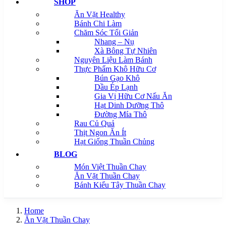
SHOP
Ăn Vặt Healthy
Bánh Chi Làm
Chăm Sóc Tối Giản
Nhang – Nụ
Xà Bông Tự Nhiên
Nguyên Liệu Làm Bánh
Thực Phẩm Khô Hữu Cơ
Bún Gạo Khô
Dầu Ép Lạnh
Gia Vị Hữu Cơ Nấu Ăn
Hạt Dinh Dưỡng Thô
Đường Mía Thô
Rau Củ Quả
Thịt Ngon Ăn Ít
Hạt Giống Thuần Chủng
BLOG
Món Việt Thuần Chay
Ăn Vặt Thuần Chay
Bánh Kiểu Tây Thuần Chay
Home
Ăn Vặt Thuần Chay