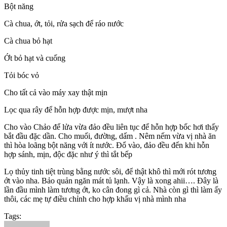
Bột năng
Cà chua, ớt, tỏi, rửa sạch để ráo nước
Cà chua bỏ hạt
Ớt bỏ hạt và cuống
Tỏi bóc vỏ
Cho tất cả vào máy xay thật mịn
Lọc qua rây để hỗn hợp được mịn, mượt nha
Cho vào Chảo để lửa vừa đảo đều liên tục để hỗn hợp bốc hơi thấy
bắt đầu đặc dần. Cho muối, đường, dấm . Nêm nếm vừa vị nhà ăn
thì hòa loãng bột năng với ít nước. Đổ vào, đảo đều đến khi hỗn
hợp sánh, mịn, độc đặc như ý thì tắt bếp
Lọ thủy tinh tiệt trùng bằng nước sôi, để thật khô thì mới rót tương
ớt vào nha. Bảo quản ngăn mát tủ lạnh. Vậy là xong ahii…. Đây là
lần đầu mình làm tương ớt, ko cân đong gì cả. Nhà còn gì thì làm ấy
thôi, các mẹ tự điều chỉnh cho hợp khẩu vị nhà mình nha
Tags: