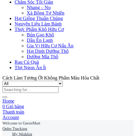
Chăm Sóc Tối Giản
Nhang – Nụ
Xà Bông Tự Nhiên
Hạt Giống Thuần Chủng
Nguyên Liệu Làm Bánh
Thực Phẩm Khô Hữu Cơ
Bún Gạo Khô
Dầu Ép Lạnh
Gia Vị Hữu Cơ Nấu Ăn
Hạt Dinh Dưỡng Thô
Đường Mía Thô
Rau Củ Quả
Thịt Ngon Ăn Ít
Cách Làm Tương Ớt Không Phẩm Màu Hóa Chất
Home
0
Giỏ hàng
Thanh toán
Account
Welcome to GreenMart
Order Tracking
My Wishlist