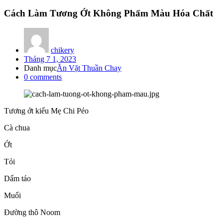
Cách Làm Tương Ớt Không Phẩm Màu Hóa Chất
chikery
Posted
Tháng 7 1, 2023
on
Danh mục
Ăn Vặt Thuần Chay
0
comments
Tương ớt kiểu Mẹ Chi Péo
Cà chua
Ớt
Tỏi
Dấm táo
Muối
Đường thô Noom