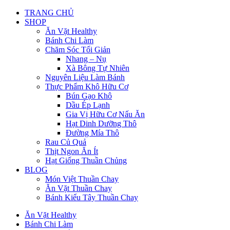
TRANG CHỦ
SHOP
Ăn Vặt Healthy
Bánh Chi Làm
Chăm Sóc Tối Giản
Nhang – Nụ
Xà Bông Tự Nhiên
Nguyên Liệu Làm Bánh
Thực Phẩm Khô Hữu Cơ
Bún Gạo Khô
Dầu Ép Lạnh
Gia Vị Hữu Cơ Nấu Ăn
Hạt Dinh Dưỡng Thô
Đường Mía Thô
Rau Củ Quả
Thịt Ngon Ăn Ít
Hạt Giống Thuần Chủng
BLOG
Món Việt Thuần Chay
Ăn Vặt Thuần Chay
Bánh Kiểu Tây Thuần Chay
Ăn Vặt Healthy
Bánh Chi Làm