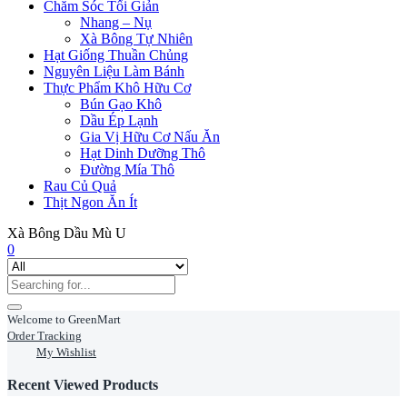
Chăm Sóc Tối Giản
Nhang – Nụ
Xà Bông Tự Nhiên
Hạt Giống Thuần Chủng
Nguyên Liệu Làm Bánh
Thực Phẩm Khô Hữu Cơ
Bún Gạo Khô
Dầu Ép Lạnh
Gia Vị Hữu Cơ Nấu Ăn
Hạt Dinh Dưỡng Thô
Đường Mía Thô
Rau Củ Quả
Thịt Ngon Ăn Ít
Xà Bông Dầu Mù U
0
Welcome to GreenMart
Order Tracking
My Wishlist
Recent Viewed Products