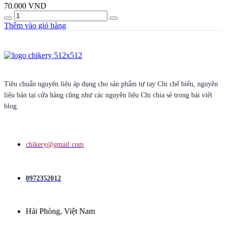
sản
70.000
VND
phẩm
Quantity
Thêm vào giỏ hàng
Tiêu chuẩn nguyên liệu áp dụng cho sản phẩm tự tay Chi chế biến, nguyên
liệu bán tại cửa hàng cũng như các nguyên liệu Chi chia sẻ trong bài viết
blog.
chikery@gmail.com
0972352012
Hải Phòng, Việt Nam