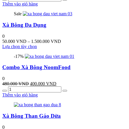
Thêm vào giỏ hàng
Sale
Xà Bông Đa Dụng
0
Khoảng
50.000
VND
–
1.500.000
VND
Sản
giá:
Lựa chọn tùy chọn
phẩm
từ
-17%
này
50.000 VND
có
đến
Combo Xà Bông NoomFood
nhiều
1.500.000 VND
biến
thể.
0
Các
Giá
Giá
480.000
VND
400.000
VND
tùy
Quantity
gốc
hiện
chọn
là:
tại
Thêm vào giỏ hàng
có
480.000 VND.
là:
thể
400.000 VND.
được
chọn
Xà Bông Than Gáo Dừa
trên
trang
0