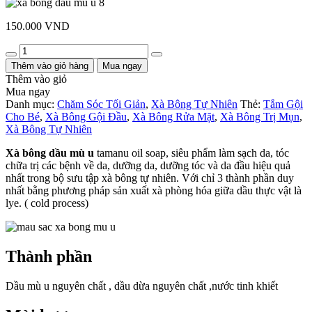
150.000
VND
Quantity
Thêm vào giỏ hàng
Mua ngay
Thêm vào giỏ
Mua ngay
Danh mục:
Chăm Sóc Tối Giản
,
Xà Bông Tự Nhiên
Thẻ:
Tắm Gội
Cho Bé
,
Xà Bông Gội Đầu
,
Xà Bông Rửa Mặt
,
Xà Bông Trị Mụn
,
Xà Bông Tự Nhiên
Xà bông dầu mù u
tamanu oil soap, siêu phẩm làm sạch da, tóc
chữa trị các bệnh về da, dưỡng da, dưỡng tóc và da đầu hiệu quả
nhất trong bộ sưu tập xà bông tự nhiên. Với chỉ 3 thành phần duy
nhất bằng phương pháp sản xuất xà phòng hóa giữa dầu thực vật là
lye. ( cold process)
Thành phần
Dầu mù u nguyên chất , dầu dừa nguyên chất ,nước tinh khiết