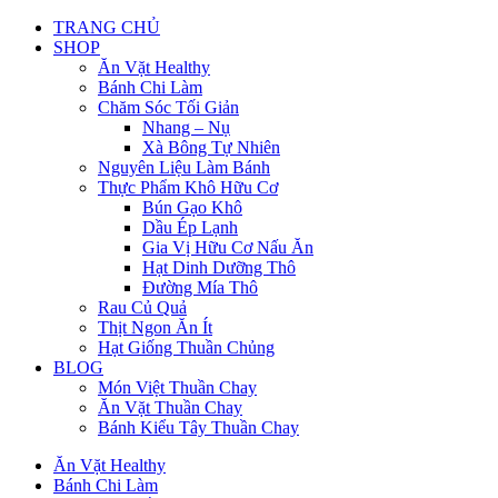
TRANG CHỦ
SHOP
Ăn Vặt Healthy
Bánh Chi Làm
Chăm Sóc Tối Giản
Nhang – Nụ
Xà Bông Tự Nhiên
Nguyên Liệu Làm Bánh
Thực Phẩm Khô Hữu Cơ
Bún Gạo Khô
Dầu Ép Lạnh
Gia Vị Hữu Cơ Nấu Ăn
Hạt Dinh Dưỡng Thô
Đường Mía Thô
Rau Củ Quả
Thịt Ngon Ăn Ít
Hạt Giống Thuần Chủng
BLOG
Món Việt Thuần Chay
Ăn Vặt Thuần Chay
Bánh Kiểu Tây Thuần Chay
Ăn Vặt Healthy
Bánh Chi Làm