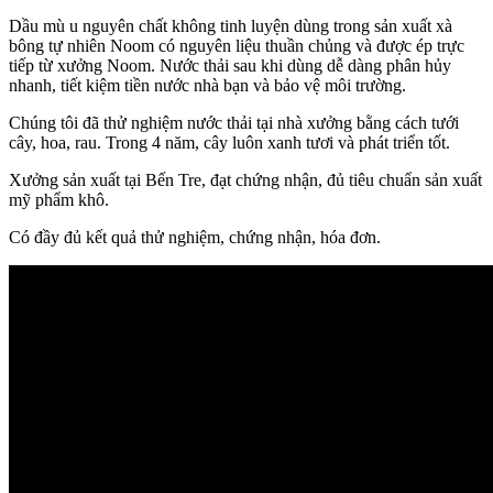
Dầu mù u nguyên chất không tinh luyện dùng trong sản xuất xà
bông tự nhiên Noom có nguyên liệu thuần chủng và được ép trực
tiếp từ xưởng Noom. Nước thải sau khi dùng dễ dàng phân hủy
nhanh, tiết kiệm tiền nước nhà bạn và bảo vệ môi trường.
Chúng tôi đã thử nghiệm nước thải tại nhà xưởng bằng cách tưới
cây, hoa, rau. Trong 4 năm, cây luôn xanh tươi và phát triển tốt.
Xưởng sản xuất tại Bến Tre, đạt chứng nhận, đủ tiêu chuẩn sản xuất
mỹ phẩm khô.
Có đầy đủ kết quả thử nghiệm, chứng nhận, hóa đơn.