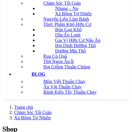
Chăm Sóc Tối Giản
Nhang – Nụ
Xà Bông Tự Nhiên
Nguyên Liệu Làm Bánh
Thực Phẩm Khô Hữu Cơ
Bún Gạo Khô
Dầu Ép Lạnh
Gia Vị Hữu Cơ Nấu Ăn
Hạt Dinh Dưỡng Thô
Đường Mía Thô
Rau Củ Quả
Thịt Ngon Ăn Ít
Hạt Giống Thuần Chủng
BLOG
Món Việt Thuần Chay
Ăn Vặt Thuần Chay
Bánh Kiểu Tây Thuần Chay
Trang chủ
Chăm Sóc Tối Giản
Xà Bông Tự Nhiên
Shop