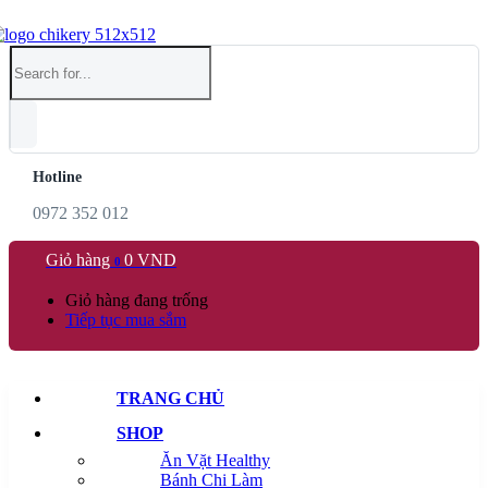
Hotline
0972 352 012
Giỏ hàng
0
VND
0
Giỏ hàng đang trống
Tiếp tục mua sắm
TRANG CHỦ
SHOP
Ăn Vặt Healthy
Bánh Chi Làm