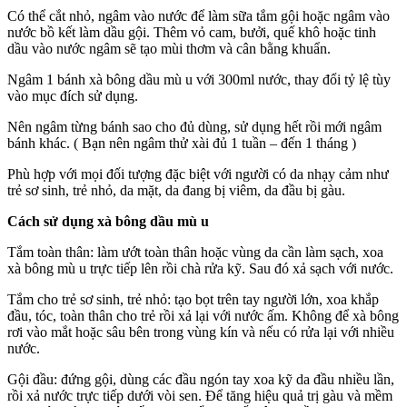
Có thể cắt nhỏ, ngâm vào nước để làm sữa tắm gội hoặc ngâm vào
nước bồ kết làm dầu gội. Thêm vỏ cam, bưởi, quế khô hoặc tinh
dầu vào nước ngâm sẽ tạo mùi thơm và cân bằng khuẩn.
Ngâm 1 bánh xà bông dầu mù u với 300ml nước, thay đổi tỷ lệ tùy
vào mục đích sử dụng.
Nên ngâm từng bánh sao cho đủ dùng, sử dụng hết rồi mới ngâm
bánh khác. ( Bạn nên ngâm thử xài đủ 1 tuần – đến 1 tháng )
Phù hợp với mọi đối tượng đặc biệt với người có da nhạy cảm như
trẻ sơ sinh, trẻ nhỏ, da mặt, da đang bị viêm, da đầu bị gàu.
Cách sử dụng xà bông dầu mù u
Tắm toàn thân: làm ướt toàn thân hoặc vùng da cần làm sạch, xoa
xà bông mù u trực tiếp lên rồi chà rửa kỹ. Sau đó xả sạch với nước.
Tắm cho trẻ sơ sinh, trẻ nhỏ: tạo bọt trên tay người lớn, xoa khắp
đầu, tóc, toàn thân cho trẻ rồi xả lại với nước ấm. Không để xà bông
rơi vào mắt hoặc sâu bên trong vùng kín và nếu có rửa lại với nhiều
nước.
Gội đầu: đứng gội, dùng các đầu ngón tay xoa kỹ da đầu nhiều lần,
rồi xả nước trực tiếp dưới vòi sen. Để tăng hiệu quả trị gàu và mềm