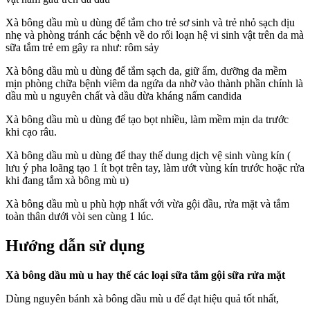
Xà bông dầu mù u dùng để tắm cho trẻ sơ sinh và trẻ nhỏ sạch dịu
nhẹ và phòng tránh các bệnh về do rối loạn hệ vi sinh vật trên da mà
sữa tắm trẻ em gây ra như: rôm sảy
Xà bông dầu mù u dùng để tắm sạch da, giữ ẩm, dưỡng da mềm
mịn phòng chữa bệnh viêm da ngứa da nhờ vào thành phần chính là
dầu mù u nguyên chất và dầu dừa kháng nấm candida
Xà bông dầu mù u dùng để tạo bọt nhiều, làm mềm mịn da trước
khi cạo râu.
Xà bông dầu mù u dùng để thay thế dung dịch vệ sinh vùng kín (
lưu ý pha loãng tạo 1 ít bọt trên tay, làm ướt vùng kín trước hoặc rửa
khi đang tắm xà bông mù u)
Xà bông dầu mù u phù hợp nhất với vừa gội đầu, rửa mặt và tắm
toàn thân dưới vòi sen cùng 1 lúc.
Hướng dẫn sử dụng
Xà bông dầu mù u hay thế các loại sữa tắm gội sữa rửa mặt
Dùng nguyên bánh xà bông dầu mù u để đạt hiệu quả tốt nhất,