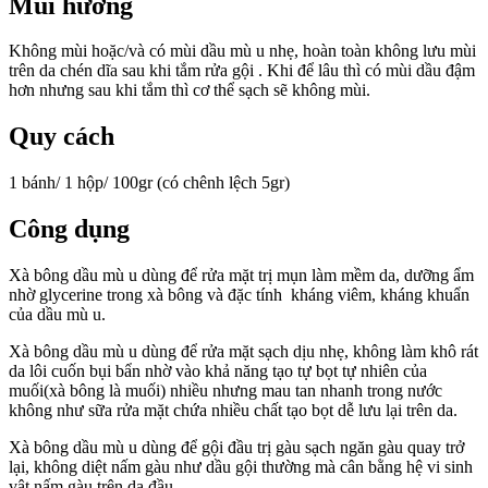
Mùi hương
Không mùi hoặc/và có mùi dầu mù u nhẹ, hoàn toàn không lưu mùi
trên da chén dĩa sau khi tắm rửa gội . Khi để lâu thì có mùi dầu đậm
hơn nhưng sau khi tắm thì cơ thể sạch sẽ không mùi.
Quy cách
1 bánh/ 1 hộp/ 100gr (có chênh lệch 5gr)
Công dụng
Xà bông dầu mù u dùng để rửa mặt trị mụn làm mềm da, dưỡng ẩm
nhờ glycerine trong xà bông và đặc tính kháng viêm, kháng khuẩn
của dầu mù u.
Xà bông dầu mù u dùng để rửa mặt sạch dịu nhẹ, không làm khô rát
da lôi cuốn bụi bẩn nhờ vào khả năng tạo tự bọt tự nhiên của
muối(xà bông là muối) nhiều nhưng mau tan nhanh trong nước
không như sữa rửa mặt chứa nhiều chất tạo bọt dễ lưu lại trên da.
Xà bông dầu mù u dùng để gội đầu trị gàu sạch ngăn gàu quay trở
lại, không diệt nấm gàu như dầu gội thường mà cân bằng hệ vi sinh
vật nấm gàu trên da đầu