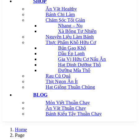
SHOP
Ăn Vặt Healthy
Bánh Chi Làm
Chăm Sóc Tối Giản
Nhang – Nụ
Xà Bông Tự Nhiên
Nguyên Liệu Làm Bánh
Thực Phẩm Khô Hữu Cơ
Bún Gạo Khô
Dầu Ép Lạnh
Gia Vị Hữu Cơ Nấu Ăn
Hạt Dinh Dưỡng Thô
Đường Mía Thô
Rau Củ Quả
Thịt Ngon Ăn Ít
Hạt Giống Thuần Chủng
BLOG
Món Việt Thuần Chay
Ăn Vặt Thuần Chay
Bánh Kiểu Tây Thuần Chay
Home
Page