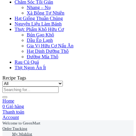
Chăm Sóc Tối Giản
Nhang – Nụ
Xà Bông Tự Nhiên
Hạt Giống Thuần Chủng
Nguyên Liệu Làm Bánh
Thực Phẩm Khô Hữu Cơ
Bún Gạo Khô
Dầu Ép Lạnh
Gia Vị Hữu Cơ Nấu Ăn
Hạt Dinh Dưỡng Thô
Đường Mía Thô
Rau Củ Quả
Thịt Ngon Ăn Ít
Recipe Tags
Home
0
Giỏ hàng
Thanh toán
Account
Welcome to GreenMart
Order Tracking
My Wishlist