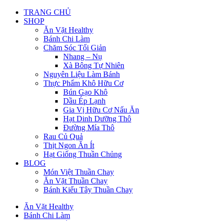
TRANG CHỦ
SHOP
Ăn Vặt Healthy
Bánh Chi Làm
Chăm Sóc Tối Giản
Nhang – Nụ
Xà Bông Tự Nhiên
Nguyên Liệu Làm Bánh
Thực Phẩm Khô Hữu Cơ
Bún Gạo Khô
Dầu Ép Lạnh
Gia Vị Hữu Cơ Nấu Ăn
Hạt Dinh Dưỡng Thô
Đường Mía Thô
Rau Củ Quả
Thịt Ngon Ăn Ít
Hạt Giống Thuần Chủng
BLOG
Món Việt Thuần Chay
Ăn Vặt Thuần Chay
Bánh Kiểu Tây Thuần Chay
Ăn Vặt Healthy
Bánh Chi Làm