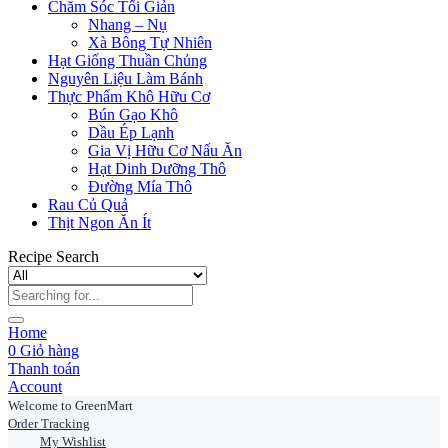
Chăm Sóc Tối Giản
Nhang – Nụ
Xà Bông Tự Nhiên
Hạt Giống Thuần Chủng
Nguyên Liệu Làm Bánh
Thực Phẩm Khô Hữu Cơ
Bún Gạo Khô
Dầu Ép Lạnh
Gia Vị Hữu Cơ Nấu Ăn
Hạt Dinh Dưỡng Thô
Đường Mía Thô
Rau Củ Quả
Thịt Ngon Ăn Ít
Recipe Search
Home
0
Giỏ hàng
Thanh toán
Account
Welcome to GreenMart
Order Tracking
My Wishlist