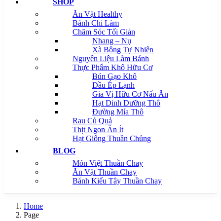
SHOP
Ăn Vặt Healthy
Bánh Chi Làm
Chăm Sóc Tối Giản
Nhang – Nụ
Xà Bông Tự Nhiên
Nguyên Liệu Làm Bánh
Thực Phẩm Khô Hữu Cơ
Bún Gạo Khô
Dầu Ép Lạnh
Gia Vị Hữu Cơ Nấu Ăn
Hạt Dinh Dưỡng Thô
Đường Mía Thô
Rau Củ Quả
Thịt Ngon Ăn Ít
Hạt Giống Thuần Chủng
BLOG
Món Việt Thuần Chay
Ăn Vặt Thuần Chay
Bánh Kiểu Tây Thuần Chay
Home
Page