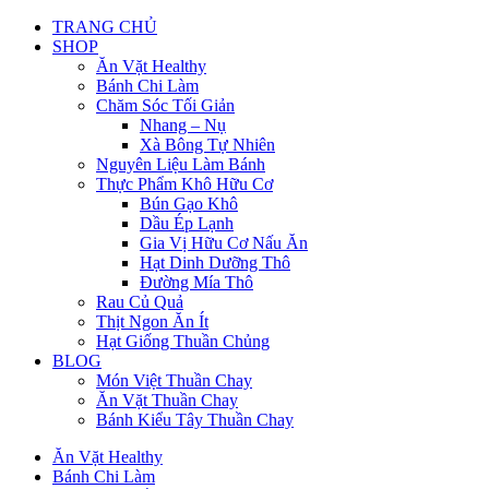
TRANG CHỦ
SHOP
Ăn Vặt Healthy
Bánh Chi Làm
Chăm Sóc Tối Giản
Nhang – Nụ
Xà Bông Tự Nhiên
Nguyên Liệu Làm Bánh
Thực Phẩm Khô Hữu Cơ
Bún Gạo Khô
Dầu Ép Lạnh
Gia Vị Hữu Cơ Nấu Ăn
Hạt Dinh Dưỡng Thô
Đường Mía Thô
Rau Củ Quả
Thịt Ngon Ăn Ít
Hạt Giống Thuần Chủng
BLOG
Món Việt Thuần Chay
Ăn Vặt Thuần Chay
Bánh Kiểu Tây Thuần Chay
Ăn Vặt Healthy
Bánh Chi Làm